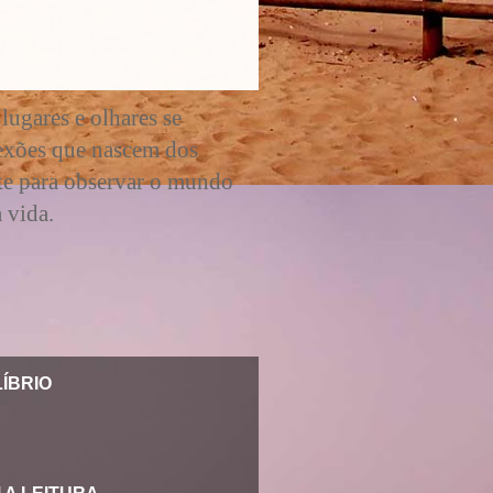
lugares e olhares se
lexões que nascem dos
ite para observar o mundo
 vida.
ÍBRIO