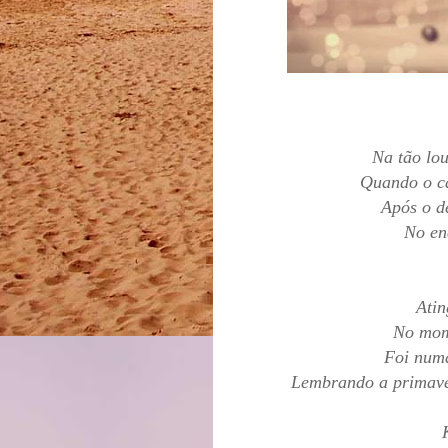
Na tão lo
Quando o ca
Após o d
No en
Atin
No mom
Foi num
Lembrando a primave