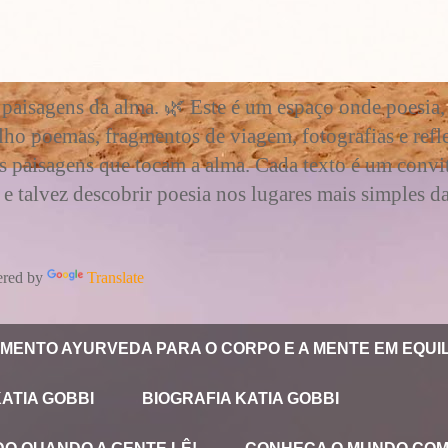
 paisagens da alma. 🌿 Este é um espaço onde poesia, 
ho poemas, fragmentos de viagem, fotografias e ref
s paisagens que tocam a alma. Cada texto é um conv
 talvez descobrir poesia nos lugares mais simples da
red by
Translate
MENTO AYURVEDA PARA O CORPO E A MENTE EM EQUIL
KATIA GOBBI
BIOGRAFIA KATIA GOBBI