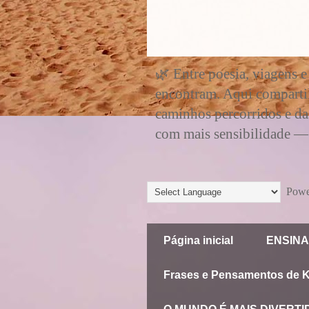
🌿 Entre poesia, viagens e
encontram. Aqui compartil
caminhos percorridos e da
com mais sensibilidade — e
Powe
Página inicial
ENSINA
Frases e Pensamentos de 