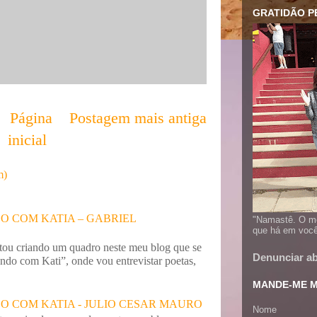
GRATIDÃO PE
Página
Postagem mais antiga
inicial
m)
 COM KATIA – GABRIEL
"Namastê. O me
que há em você
stou criando um quadro neste meu blog que se
Denunciar a
do com Kati”, onde vou entrevistar poetas,
MANDE-ME M
 COM KATIA - JULIO CESAR MAURO
Nome