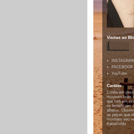
Visitas ao Bl
INSTAGRA
FACEBOOK
YouTube
Caráter
Confio em pess
mostram boas a
que tem em exe
se beneficiam d
alheios. Obser
as peças que e
mostram seu ver
KatiaGobbi