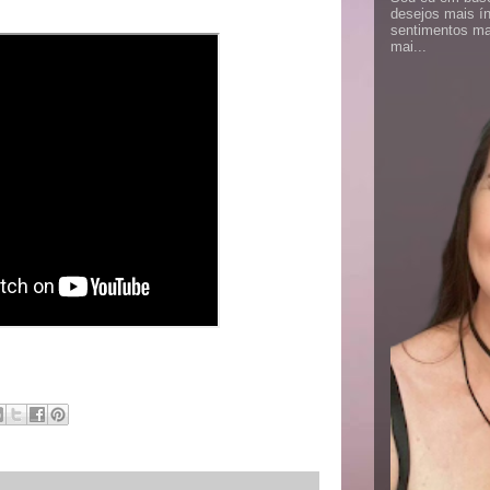
desejos mais í
sentimentos ma
mai...