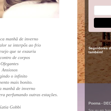
Po
uca manhã de inverno
lor se interpôs ao frio
Seguidores d
esejo que se exauriu
também!
contro de corpos
Ofegantes
Ansiosos
gindo o infinito
ento mais bonito.
a manhã de inverno
ra perfumando outras estações.
Poema - DE
Katia Gobbi
Sou eu em bus