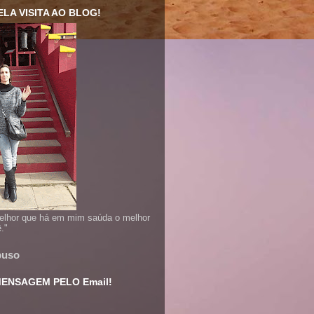
LA VISITA AO BLOG!
lhor que há em mim saúda o melhor
."
buso
ENSAGEM PELO Email!