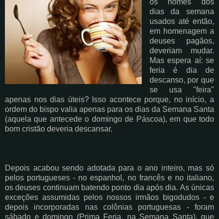
os nomes dos
dias da semana
usados até então,
em homenagem a
deuses pagãos,
deveriam mudar.
Mas espera aí: se
feria é dia de
descanso, por que
se usa "feira"
apenas nos dias úteis? Isso acontece porque, no início, a
ordem do bispo valia apenas para os dias da Semana Santa
(aquela que antecede o domingo de Páscoa), em que todo
bom cristão deveria descansar.
Depois acabou sendo adotada para o ano inteiro, mas só
pelos portugueses - no espanhol, no francês e no italiano,
os deuses continuam batendo ponto dia após dia. As únicas
exceções assumidas pelos nossos irmãos bigodudos - e
depois incorporadas nas colônias portuguesas - foram
sábado e domingo (Prima Feria, na Semana Santa), que