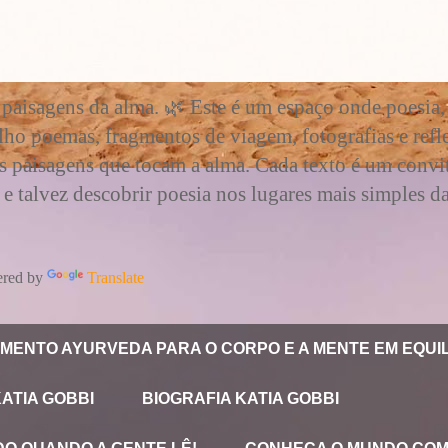
 paisagens da alma. 🌿 Este é um espaço onde poesia, 
ho poemas, fragmentos de viagem, fotografias e ref
s paisagens que tocam a alma. Cada texto é um conv
 talvez descobrir poesia nos lugares mais simples da
red by
Translate
MENTO AYURVEDA PARA O CORPO E A MENTE EM EQUIL
KATIA GOBBI
BIOGRAFIA KATIA GOBBI