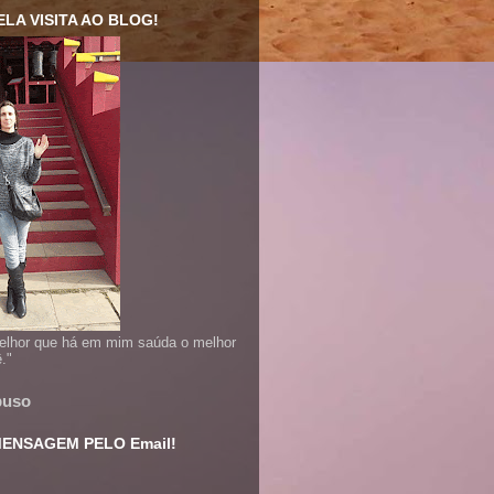
LA VISITA AO BLOG!
lhor que há em mim saúda o melhor
."
buso
ENSAGEM PELO Email!