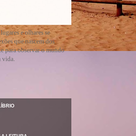
lugares e olhares se
lexões que nascem dos
ite para observar o mundo
 vida.
ÍBRIO