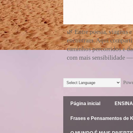
🌿 Entre poesia, viagens e
encontram. Aqui compartil
caminhos percorridos e da
com mais sensibilidade — e
Powe
Página inicial
ENSINA
Frases e Pensamentos de 