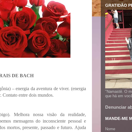
GRATIDÃO PE
RAIS DE BACH
ia) – energia da aventura de viver. (energia
"Namastê. O me
. Contato entre dois mundos.
que há em você
Denunciar a
igo). Melhora nossa visão da realidade,
MANDE-ME M
ebemos mensagens do inconsciente pessoal e
os mortos, presente, passado e futuro. Ajuda
Nome