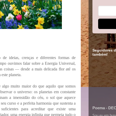
Florais de Bach?
Po
Seguidores d
também!
e ideias, crenças e diferentes formas de
mpo ouvimos falar sobre a Energia Universal,
as coisas — desde a mais delicada flor até os
este planeta.
te algo muito maior do que aquilo que somos
bservar o universo: os planetas em constante
minam a imensidão do céu, o sol que aquece
seu curso e a perfeita harmonia que sustenta a
Poema - DE
suficientes para acreditar que existe uma
riador, uma energia infinita que permeia tudo o
Sou eu em bus