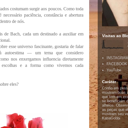
ltados costumam surgir aos poucos. Como toda
é necessário paciência, constância e abertura
entro de nós.
ais de Bach, cada um destinado a auxiliar em
Visitas ao Bl
ional.
bre esse universo fascinante, gostaria de falar
os à autoestima — um tema que considero
INSTAGRA
 como nos enxergamos influencia diretamente
FACEBOOK
as escolhas e a forma como vivemos cada
YouTube
Caráter
obre eles?
Confio em pess
mostram boas a
que tem em exe
se beneficiam d
alheios. Obser
as peças que e
mostram seu ver
KatiaGobbi